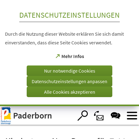
Inhalt anspringen
DATENSCHUTZEINSTELLUNGEN
Durch die Nutzung dieser Website erklären Sie sich damit
einverstanden, dass diese Seite Cookies verwendet.
(Öffnet
Mehr Infos
in
einem
Nur notwendige Cookies
neuen
Tab)
Datenschutzeinstellungen anpassen
Alle Cookies akzeptieren
Visuelle
Paderborn
Assistenzsoftware
öffnen.