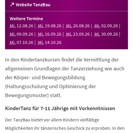
(Öffnet
Website TanzBau
in
einem
Weitere Termine
neuen
Mi
,
12
.
08
.
26
Mi
,
19
.
08
.
26
Mi
,
26
.
08
.
26
Mi
,
02
.
09
.
26
Tab)
Mi
,
09
.
09
.
26
Mi
,
16
.
09
.
26
Mi
,
23
.
09
.
26
Mi
,
30
.
09
.
26
Mi
,
07
.
10
.
26
Mi
,
14
.
10
.
26
In den Kindertanzkursen findet die Vermittlung der
allgemeinen Grundlagen der Tanzerziehung wie auch
der Körper- und Bewegungsbildung
(Haltungsschulung und Optimierung der
Bewegungsmuster) statt.
KinderTanz für 7-11 Jährige mit Vorkenntnissen
Der TanzBau bietet vor allem Kindern vielfältige
Möglichkeiten ihr tänzerisches Geschick zu erproben. In den