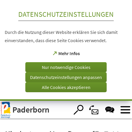
Inhalt anspringen
DATENSCHUTZEINSTELLUNGEN
Durch die Nutzung dieser Website erklären Sie sich damit
einverstanden, dass diese Seite Cookies verwendet.
(Öffnet
Mehr Infos
in
einem
Nur notwendige Cookies
neuen
Tab)
Datenschutzeinstellungen anpassen
Alle Cookies akzeptieren
Visuelle
Paderborn
Assistenzsoftware
öffnen.