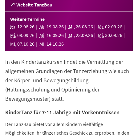
(Öffnet
Website TanzBau
in
einem
Weitere Termine
neuen
Mi
,
12
.
08
.
26
Mi
,
19
.
08
.
26
Mi
,
26
.
08
.
26
Mi
,
02
.
09
.
26
Tab)
Mi
,
09
.
09
.
26
Mi
,
16
.
09
.
26
Mi
,
23
.
09
.
26
Mi
,
30
.
09
.
26
Mi
,
07
.
10
.
26
Mi
,
14
.
10
.
26
In den Kindertanzkursen findet die Vermittlung der
allgemeinen Grundlagen der Tanzerziehung wie auch
der Körper- und Bewegungsbildung
(Haltungsschulung und Optimierung der
Bewegungsmuster) statt.
KinderTanz für 7-11 Jährige mit Vorkenntnissen
Der TanzBau bietet vor allem Kindern vielfältige
Möglichkeiten ihr tänzerisches Geschick zu erproben. In den