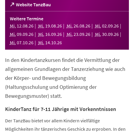
(Öffnet
Website TanzBau
in
einem
Weitere Termine
neuen
Mi
,
12
.
08
.
26
Mi
,
19
.
08
.
26
Mi
,
26
.
08
.
26
Mi
,
02
.
09
.
26
Tab)
Mi
,
09
.
09
.
26
Mi
,
16
.
09
.
26
Mi
,
23
.
09
.
26
Mi
,
30
.
09
.
26
Mi
,
07
.
10
.
26
Mi
,
14
.
10
.
26
In den Kindertanzkursen findet die Vermittlung der
allgemeinen Grundlagen der Tanzerziehung wie auch
der Körper- und Bewegungsbildung
(Haltungsschulung und Optimierung der
Bewegungsmuster) statt.
KinderTanz für 7-11 Jährige mit Vorkenntnissen
Der TanzBau bietet vor allem Kindern vielfältige
Möglichkeiten ihr tänzerisches Geschick zu erproben. In den