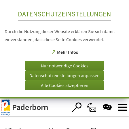
Inhalt anspringen
DATENSCHUTZEINSTELLUNGEN
Durch die Nutzung dieser Website erklären Sie sich damit
einverstanden, dass diese Seite Cookies verwendet.
(Öffnet
Mehr Infos
in
einem
Nur notwendige Cookies
neuen
Tab)
Datenschutzeinstellungen anpassen
Alle Cookies akzeptieren
Visuelle
Paderborn
Assistenzsoftware
öffnen.