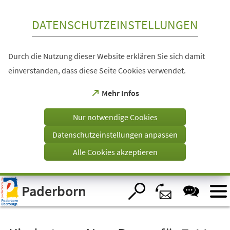
Inhalt anspringen
DATENSCHUTZEINSTELLUNGEN
Durch die Nutzung dieser Website erklären Sie sich damit
einverstanden, dass diese Seite Cookies verwendet.
(Öffnet
Mehr Infos
in
einem
Nur notwendige Cookies
neuen
Tab)
Datenschutzeinstellungen anpassen
Alle Cookies akzeptieren
Visuelle
Paderborn
Assistenzsoftware
öffnen.