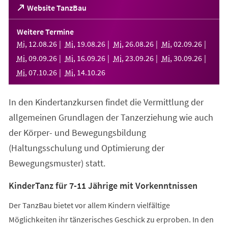
(Öffnet
Website TanzBau
in
einem
Weitere Termine
neuen
Mi
,
12
.
08
.
26
Mi
,
19
.
08
.
26
Mi
,
26
.
08
.
26
Mi
,
02
.
09
.
26
Tab)
Mi
,
09
.
09
.
26
Mi
,
16
.
09
.
26
Mi
,
23
.
09
.
26
Mi
,
30
.
09
.
26
Mi
,
07
.
10
.
26
Mi
,
14
.
10
.
26
In den Kindertanzkursen findet die Vermittlung der
allgemeinen Grundlagen der Tanzerziehung wie auch
der Körper- und Bewegungsbildung
(Haltungsschulung und Optimierung der
Bewegungsmuster) statt.
KinderTanz für 7-11 Jährige mit Vorkenntnissen
Der TanzBau bietet vor allem Kindern vielfältige
Möglichkeiten ihr tänzerisches Geschick zu erproben. In den