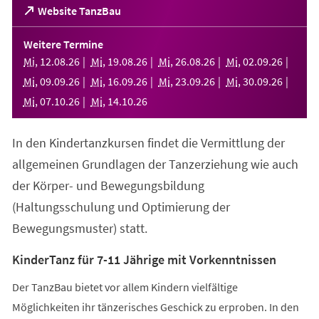
(Öffnet
Website TanzBau
in
einem
Weitere Termine
neuen
Mi
,
12
.
08
.
26
Mi
,
19
.
08
.
26
Mi
,
26
.
08
.
26
Mi
,
02
.
09
.
26
Tab)
Mi
,
09
.
09
.
26
Mi
,
16
.
09
.
26
Mi
,
23
.
09
.
26
Mi
,
30
.
09
.
26
Mi
,
07
.
10
.
26
Mi
,
14
.
10
.
26
In den Kindertanzkursen findet die Vermittlung der
allgemeinen Grundlagen der Tanzerziehung wie auch
der Körper- und Bewegungsbildung
(Haltungsschulung und Optimierung der
Bewegungsmuster) statt.
KinderTanz für 7-11 Jährige mit Vorkenntnissen
Der TanzBau bietet vor allem Kindern vielfältige
Möglichkeiten ihr tänzerisches Geschick zu erproben. In den