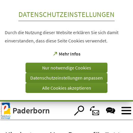
Inhalt anspringen
DATENSCHUTZEINSTELLUNGEN
Durch die Nutzung dieser Website erklären Sie sich damit
einverstanden, dass diese Seite Cookies verwendet.
(Öffnet
Mehr Infos
in
einem
Nur notwendige Cookies
neuen
Tab)
Datenschutzeinstellungen anpassen
Alle Cookies akzeptieren
Visuelle
Paderborn
Assistenzsoftware
öffnen.