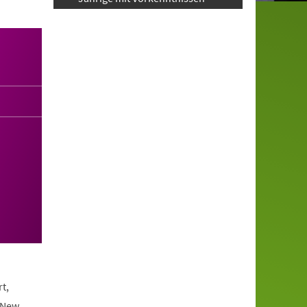
t,
 New