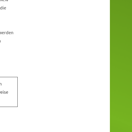
die
 werden
n
n
n
weise