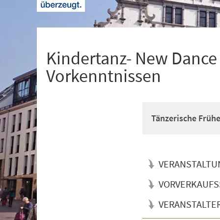
+
1
Kindertanz- New Dance f
Vorkenntnissen
Tänzerische Früh
VERANSTALTU
VORVERKAUFS
VERANSTALTE