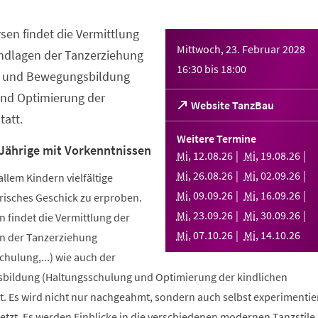
sen findet die Vermittlung
Mittwoch, 23. Februar 2028
ndlagen der Tanzerziehung
16:30
bis
18:00
- und Bewegungsbildung
nd Optimierung der
(Öffnet
Website TanzBau
att.
in
einem
Weitere Termine
neuen
 Jährige mit Vorkenntnissen
Mi
,
12
.
08
.
26
Mi
,
19
.
08
.
26
Tab)
Mi
,
26
.
08
.
26
Mi
,
02
.
09
.
26
allem Kindern vielfältige
Mi
,
09
.
09
.
26
Mi
,
16
.
09
.
26
risches Geschick zu erproben.
Mi
,
23
.
09
.
26
Mi
,
30
.
09
.
26
 findet die Vermittlung der
Mi
,
07
.
10
.
26
Mi
,
14
.
10
.
26
n der Tanzerziehung
ulung,...) wie auch der
bildung (Haltungsschulung und Optimierung der kindlichen
. Es wird nicht nur nachgeahmt, sondern auch selbst experimentier
tzt. Es werden Einblicke in die verschiedenen modernen Tanzstile