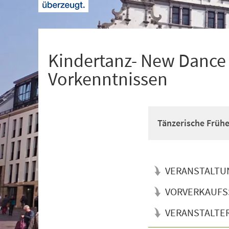
+
1
Kindertanz- New Dance f
Vorkenntnissen
Tänzerische Früh
VERANSTALTU
VORVERKAUFS
VERANSTALTE