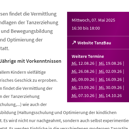
sen findet die Vermittlung
Mittwoch, 07. Mai 2025
ndlagen der Tanzerziehung
16:30
bis
18:00
- und Bewegungsbildung
nd Optimierung der
(Öffnet
Website TanzBau
att.
in
einem
Weitere Termine
neuen
 Jährige mit Vorkenntnissen
Mi
,
12
.
08
.
26
Mi
,
19
.
08
.
26
Tab)
Mi
,
26
.
08
.
26
Mi
,
02
.
09
.
26
allem Kindern vielfältige
Mi
,
09
.
09
.
26
Mi
,
16
.
09
.
26
risches Geschick zu erproben.
Mi
,
23
.
09
.
26
Mi
,
30
.
09
.
26
 findet die Vermittlung der
Mi
,
07
.
10
.
26
Mi
,
14
.
10
.
26
n der Tanzerziehung
ulung,...) wie auch der
bildung (Haltungsschulung und Optimierung der kindlichen
. Es wird nicht nur nachgeahmt, sondern auch selbst experimentier
tzt. Es werden Einblicke in die verschiedenen modernen Tanzstile