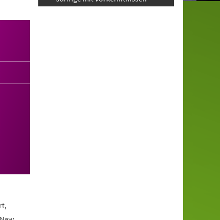
t,
 New