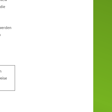
die
 werden
n
n
n
weise