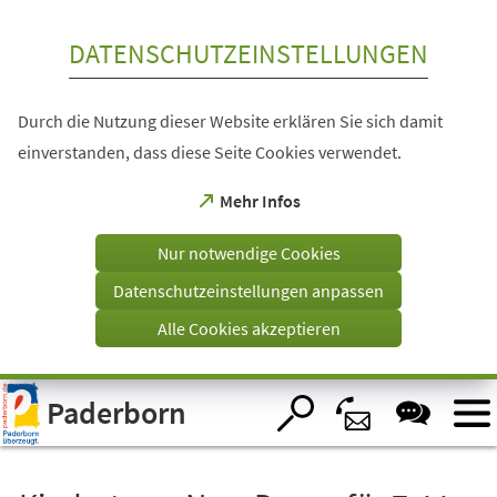
Inhalt anspringen
DATENSCHUTZEINSTELLUNGEN
Durch die Nutzung dieser Website erklären Sie sich damit
einverstanden, dass diese Seite Cookies verwendet.
(Öffnet
Mehr Infos
in
einem
Nur notwendige Cookies
neuen
Tab)
Datenschutzeinstellungen anpassen
Alle Cookies akzeptieren
Visuelle
Paderborn
Assistenzsoftware
öffnen.