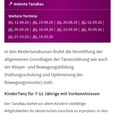
(Öffnet
Website TanzBau
in
einem
Weitere Termine
neuen
Mi
,
12
.
08
.
26
Mi
,
19
.
08
.
26
Mi
,
26
.
08
.
26
Mi
,
02
.
09
.
26
Tab)
Mi
,
09
.
09
.
26
Mi
,
16
.
09
.
26
Mi
,
23
.
09
.
26
Mi
,
30
.
09
.
26
Mi
,
07
.
10
.
26
Mi
,
14
.
10
.
26
In den Kindertanzkursen findet die Vermittlung der
allgemeinen Grundlagen der Tanzerziehung wie auch
der Körper- und Bewegungsbildung
(Haltungsschulung und Optimierung der
Bewegungsmuster) statt.
KinderTanz für 7-11 Jährige mit Vorkenntnissen
Der TanzBau bietet vor allem Kindern vielfältige
Möglichkeiten ihr tänzerisches Geschick zu erproben. In den