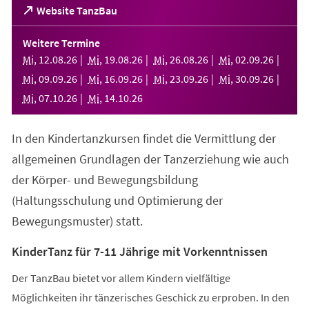
(Öffnet
Website TanzBau
in
einem
Weitere Termine
neuen
Mi
,
12
.
08
.
26
Mi
,
19
.
08
.
26
Mi
,
26
.
08
.
26
Mi
,
02
.
09
.
26
Tab)
Mi
,
09
.
09
.
26
Mi
,
16
.
09
.
26
Mi
,
23
.
09
.
26
Mi
,
30
.
09
.
26
Mi
,
07
.
10
.
26
Mi
,
14
.
10
.
26
In den Kindertanzkursen findet die Vermittlung der
allgemeinen Grundlagen der Tanzerziehung wie auch
der Körper- und Bewegungsbildung
(Haltungsschulung und Optimierung der
Bewegungsmuster) statt.
KinderTanz für 7-11 Jährige mit Vorkenntnissen
Der TanzBau bietet vor allem Kindern vielfältige
Möglichkeiten ihr tänzerisches Geschick zu erproben. In den