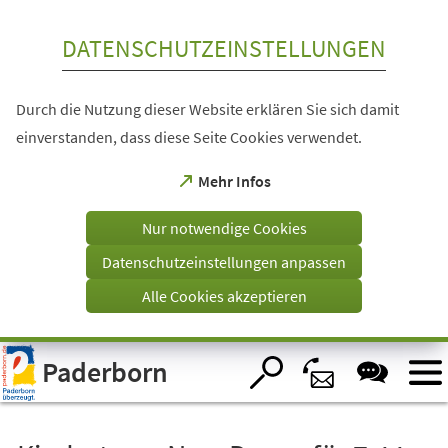
Inhalt anspringen
DATENSCHUTZEINSTELLUNGEN
Durch die Nutzung dieser Website erklären Sie sich damit
einverstanden, dass diese Seite Cookies verwendet.
(Öffnet
Mehr Infos
in
einem
Nur notwendige Cookies
neuen
Tab)
Datenschutzeinstellungen anpassen
Alle Cookies akzeptieren
Visuelle
Paderborn
Assistenzsoftware
öffnen.