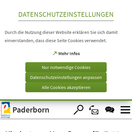
Inhalt anspringen
DATENSCHUTZEINSTELLUNGEN
Durch die Nutzung dieser Website erklären Sie sich damit
einverstanden, dass diese Seite Cookies verwendet.
(Öffnet
Mehr Infos
in
einem
Nur notwendige Cookies
neuen
Tab)
Datenschutzeinstellungen anpassen
Alle Cookies akzeptieren
Visuelle
Paderborn
Assistenzsoftware
öffnen.