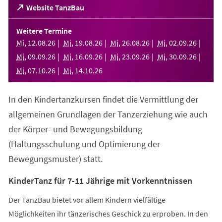
(Öffnet
Website TanzBau
in
einem
Weitere Termine
neuen
Mi
,
12
.
08
.
26
Mi
,
19
.
08
.
26
Mi
,
26
.
08
.
26
Mi
,
02
.
09
.
26
Tab)
Mi
,
09
.
09
.
26
Mi
,
16
.
09
.
26
Mi
,
23
.
09
.
26
Mi
,
30
.
09
.
26
Mi
,
07
.
10
.
26
Mi
,
14
.
10
.
26
In den Kindertanzkursen findet die Vermittlung der
allgemeinen Grundlagen der Tanzerziehung wie auch
der Körper- und Bewegungsbildung
(Haltungsschulung und Optimierung der
Bewegungsmuster) statt.
KinderTanz für 7-11 Jährige mit Vorkenntnissen
Der TanzBau bietet vor allem Kindern vielfältige
Möglichkeiten ihr tänzerisches Geschick zu erproben. In den