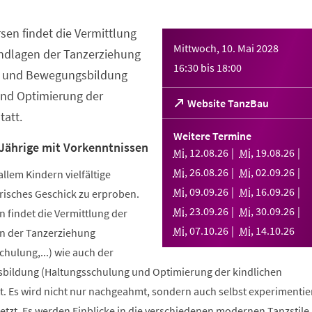
sen findet die Vermittlung
Mittwoch, 10. Mai 2028
ndlagen der Tanzerziehung
16:30
bis
18:00
- und Bewegungsbildung
nd Optimierung der
(Öffnet
Website TanzBau
att.
in
einem
Weitere Termine
neuen
 Jährige mit Vorkenntnissen
Mi
,
12
.
08
.
26
Mi
,
19
.
08
.
26
Tab)
Mi
,
26
.
08
.
26
Mi
,
02
.
09
.
26
allem Kindern vielfältige
Mi
,
09
.
09
.
26
Mi
,
16
.
09
.
26
risches Geschick zu erproben.
Mi
,
23
.
09
.
26
Mi
,
30
.
09
.
26
 findet die Vermittlung der
Mi
,
07
.
10
.
26
Mi
,
14
.
10
.
26
n der Tanzerziehung
ulung,...) wie auch der
bildung (Haltungsschulung und Optimierung der kindlichen
. Es wird nicht nur nachgeahmt, sondern auch selbst experimentier
tzt. Es werden Einblicke in die verschiedenen modernen Tanzstile