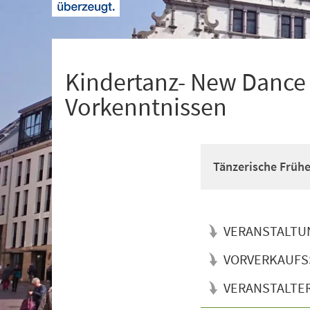
+
1
Kindertanz- New Dance f
Vorkenntnissen
Tänzerische Früh
VERANSTALTU
VORVERKAUFS
VERANSTALTE