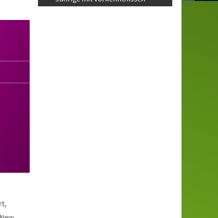
t,
 New