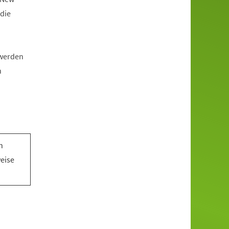
die
 werden
n
n
n
weise