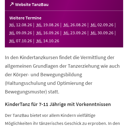
(Öffnet
Website TanzBau
in
einem
Weitere Termine
neuen
Mi
,
12
.
08
.
26
Mi
,
19
.
08
.
26
Mi
,
26
.
08
.
26
Mi
,
02
.
09
.
26
Tab)
Mi
,
09
.
09
.
26
Mi
,
16
.
09
.
26
Mi
,
23
.
09
.
26
Mi
,
30
.
09
.
26
Mi
,
07
.
10
.
26
Mi
,
14
.
10
.
26
In den Kindertanzkursen findet die Vermittlung der
allgemeinen Grundlagen der Tanzerziehung wie auch
der Körper- und Bewegungsbildung
(Haltungsschulung und Optimierung der
Bewegungsmuster) statt.
KinderTanz für 7-11 Jährige mit Vorkenntnissen
Der TanzBau bietet vor allem Kindern vielfältige
Möglichkeiten ihr tänzerisches Geschick zu erproben. In den