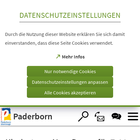
Inhalt anspringen
DATENSCHUTZEINSTELLUNGEN
Durch die Nutzung dieser Website erklären Sie sich damit
einverstanden, dass diese Seite Cookies verwendet.
(Öffnet
Mehr Infos
in
einem
Nur notwendige Cookies
neuen
Tab)
Datenschutzeinstellungen anpassen
Alle Cookies akzeptieren
Visuelle
Paderborn
Assistenzsoftware
öffnen.