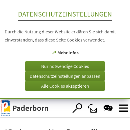
Inhalt anspringen
DATENSCHUTZEINSTELLUNGEN
Durch die Nutzung dieser Website erklären Sie sich damit
einverstanden, dass diese Seite Cookies verwendet.
(Öffnet
Mehr Infos
in
einem
Nur notwendige Cookies
neuen
Tab)
Datenschutzeinstellungen anpassen
Alle Cookies akzeptieren
Visuelle
Paderborn
Assistenzsoftware
öffnen.