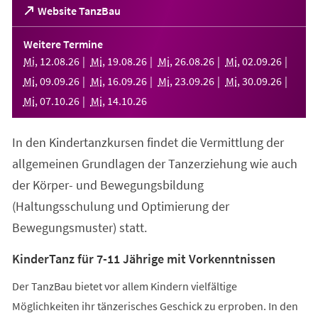
(Öffnet
Website TanzBau
in
einem
Weitere Termine
neuen
Mi
,
12
.
08
.
26
Mi
,
19
.
08
.
26
Mi
,
26
.
08
.
26
Mi
,
02
.
09
.
26
Tab)
Mi
,
09
.
09
.
26
Mi
,
16
.
09
.
26
Mi
,
23
.
09
.
26
Mi
,
30
.
09
.
26
Mi
,
07
.
10
.
26
Mi
,
14
.
10
.
26
In den Kindertanzkursen findet die Vermittlung der
allgemeinen Grundlagen der Tanzerziehung wie auch
der Körper- und Bewegungsbildung
(Haltungsschulung und Optimierung der
Bewegungsmuster) statt.
KinderTanz für 7-11 Jährige mit Vorkenntnissen
Der TanzBau bietet vor allem Kindern vielfältige
Möglichkeiten ihr tänzerisches Geschick zu erproben. In den