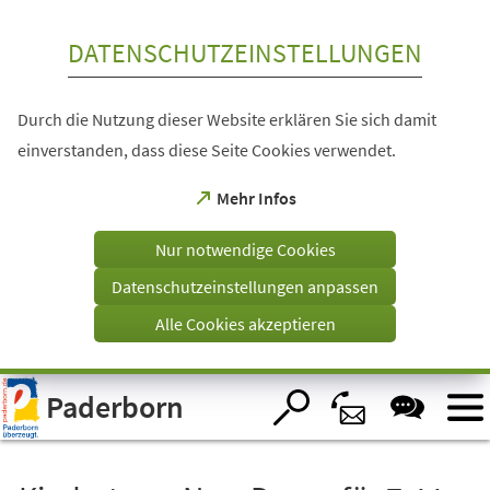
Inhalt anspringen
DATENSCHUTZEINSTELLUNGEN
Durch die Nutzung dieser Website erklären Sie sich damit
einverstanden, dass diese Seite Cookies verwendet.
(Öffnet
Mehr Infos
in
einem
Nur notwendige Cookies
neuen
Tab)
Datenschutzeinstellungen anpassen
Alle Cookies akzeptieren
Visuelle
Paderborn
Assistenzsoftware
öffnen.