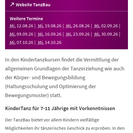
(Öffnet
Website TanzBau
in
einem
Weitere Termine
neuen
Mi
,
12
.
08
.
26
Mi
,
19
.
08
.
26
Mi
,
26
.
08
.
26
Mi
,
02
.
09
.
26
Tab)
Mi
,
09
.
09
.
26
Mi
,
16
.
09
.
26
Mi
,
23
.
09
.
26
Mi
,
30
.
09
.
26
Mi
,
07
.
10
.
26
Mi
,
14
.
10
.
26
In den Kindertanzkursen findet die Vermittlung der
allgemeinen Grundlagen der Tanzerziehung wie auch
der Körper- und Bewegungsbildung
(Haltungsschulung und Optimierung der
Bewegungsmuster) statt.
KinderTanz für 7-11 Jährige mit Vorkenntnissen
Der TanzBau bietet vor allem Kindern vielfältige
Möglichkeiten ihr tänzerisches Geschick zu erproben. In den