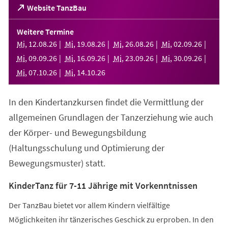
(Öffnet
Website TanzBau
in
einem
Weitere Termine
neuen
Mi
,
12
.
08
.
26
Mi
,
19
.
08
.
26
Mi
,
26
.
08
.
26
Mi
,
02
.
09
.
26
Tab)
Mi
,
09
.
09
.
26
Mi
,
16
.
09
.
26
Mi
,
23
.
09
.
26
Mi
,
30
.
09
.
26
Mi
,
07
.
10
.
26
Mi
,
14
.
10
.
26
In den Kindertanzkursen findet die Vermittlung der
allgemeinen Grundlagen der Tanzerziehung wie auch
der Körper- und Bewegungsbildung
(Haltungsschulung und Optimierung der
Bewegungsmuster) statt.
KinderTanz für 7-11 Jährige mit Vorkenntnissen
Der TanzBau bietet vor allem Kindern vielfältige
Möglichkeiten ihr tänzerisches Geschick zu erproben. In den