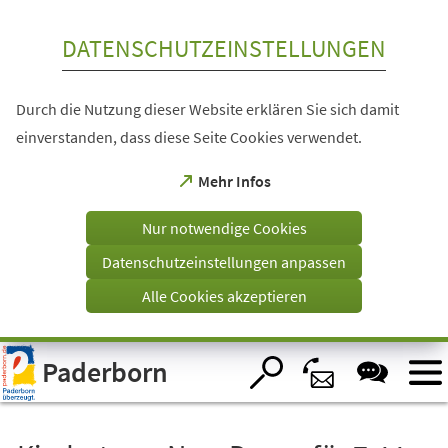
Inhalt anspringen
DATENSCHUTZEINSTELLUNGEN
Durch die Nutzung dieser Website erklären Sie sich damit
einverstanden, dass diese Seite Cookies verwendet.
(Öffnet
Mehr Infos
in
einem
Nur notwendige Cookies
neuen
Tab)
Datenschutzeinstellungen anpassen
Alle Cookies akzeptieren
Visuelle
Paderborn
Assistenzsoftware
öffnen.