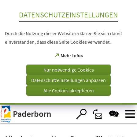
Inhalt anspringen
DATENSCHUTZEINSTELLUNGEN
Durch die Nutzung dieser Website erklären Sie sich damit
einverstanden, dass diese Seite Cookies verwendet.
(Öffnet
Mehr Infos
in
einem
Nur notwendige Cookies
neuen
Tab)
Datenschutzeinstellungen anpassen
Alle Cookies akzeptieren
Visuelle
Paderborn
Assistenzsoftware
öffnen.