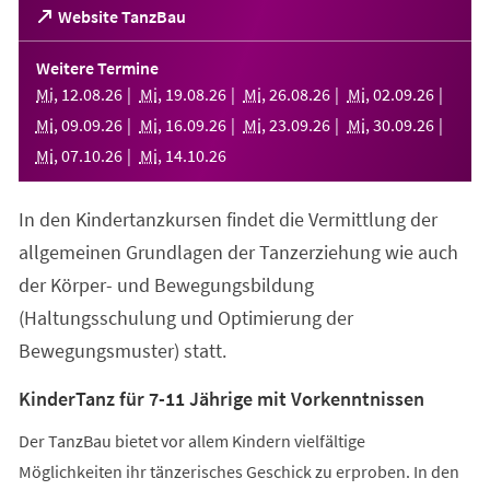
(Öffnet
Website TanzBau
in
einem
Weitere Termine
neuen
Mi
,
12
.
08
.
26
Mi
,
19
.
08
.
26
Mi
,
26
.
08
.
26
Mi
,
02
.
09
.
26
Tab)
Mi
,
09
.
09
.
26
Mi
,
16
.
09
.
26
Mi
,
23
.
09
.
26
Mi
,
30
.
09
.
26
Mi
,
07
.
10
.
26
Mi
,
14
.
10
.
26
In den Kindertanzkursen findet die Vermittlung der
allgemeinen Grundlagen der Tanzerziehung wie auch
der Körper- und Bewegungsbildung
(Haltungsschulung und Optimierung der
Bewegungsmuster) statt.
KinderTanz für 7-11 Jährige mit Vorkenntnissen
Der TanzBau bietet vor allem Kindern vielfältige
Möglichkeiten ihr tänzerisches Geschick zu erproben. In den