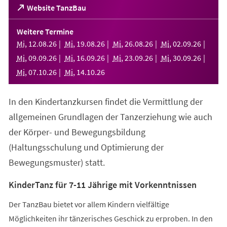
(Öffnet
Website TanzBau
in
einem
Weitere Termine
neuen
Mi
,
12
.
08
.
26
Mi
,
19
.
08
.
26
Mi
,
26
.
08
.
26
Mi
,
02
.
09
.
26
Tab)
Mi
,
09
.
09
.
26
Mi
,
16
.
09
.
26
Mi
,
23
.
09
.
26
Mi
,
30
.
09
.
26
Mi
,
07
.
10
.
26
Mi
,
14
.
10
.
26
In den Kindertanzkursen findet die Vermittlung der
allgemeinen Grundlagen der Tanzerziehung wie auch
der Körper- und Bewegungsbildung
(Haltungsschulung und Optimierung der
Bewegungsmuster) statt.
KinderTanz für 7-11 Jährige mit Vorkenntnissen
Der TanzBau bietet vor allem Kindern vielfältige
Möglichkeiten ihr tänzerisches Geschick zu erproben. In den