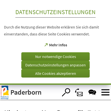
Inhalt anspringen
DATENSCHUTZEINSTELLUNGEN
Durch die Nutzung dieser Website erklären Sie sich damit
einverstanden, dass diese Seite Cookies verwendet.
(Öffnet
Mehr Infos
in
einem
Nur notwendige Cookies
neuen
Tab)
Datenschutzeinstellungen anpassen
Alle Cookies akzeptieren
Visuelle
Paderborn
Assistenzsoftware
öffnen.