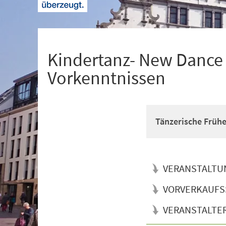
+
1
Kindertanz- New Dance f
Vorkenntnissen
Tänzerische Früh
VERANSTALTU
VORVERKAUFS
VERANSTALTE