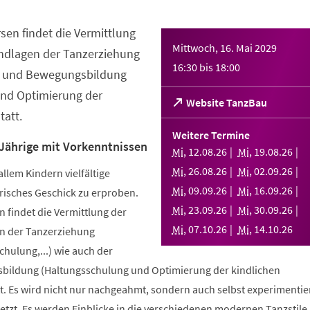
sen findet die Vermittlung
Mittwoch, 16. Mai 2029
ndlagen der Tanzerziehung
16:30
bis
18:00
- und Bewegungsbildung
nd Optimierung der
(Öffnet
Website TanzBau
att.
in
einem
Weitere Termine
neuen
 Jährige mit Vorkenntnissen
Mi
,
12
.
08
.
26
Mi
,
19
.
08
.
26
Tab)
Mi
,
26
.
08
.
26
Mi
,
02
.
09
.
26
allem Kindern vielfältige
Mi
,
09
.
09
.
26
Mi
,
16
.
09
.
26
risches Geschick zu erproben.
Mi
,
23
.
09
.
26
Mi
,
30
.
09
.
26
 findet die Vermittlung der
Mi
,
07
.
10
.
26
Mi
,
14
.
10
.
26
n der Tanzerziehung
ulung,...) wie auch der
bildung (Haltungsschulung und Optimierung der kindlichen
. Es wird nicht nur nachgeahmt, sondern auch selbst experimentier
tzt. Es werden Einblicke in die verschiedenen modernen Tanzstile