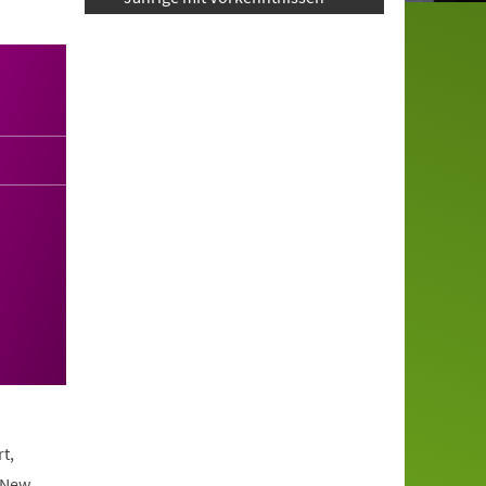
t,
 New