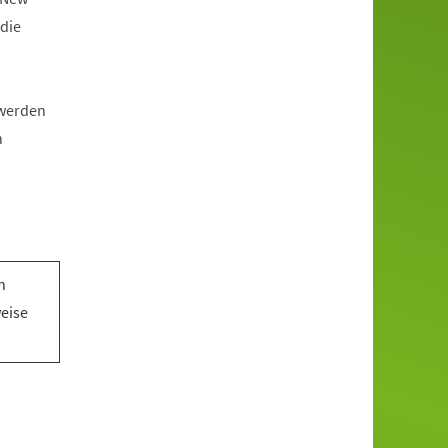
die
 werden
n
n
n
weise