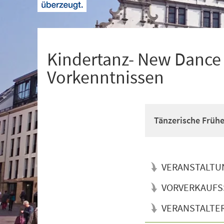
+
1
Kindertanz- New Dance f
Vorkenntnissen
Tänzerische Früh
VERANSTALTU
VORVERKAUFS
VERANSTALTE