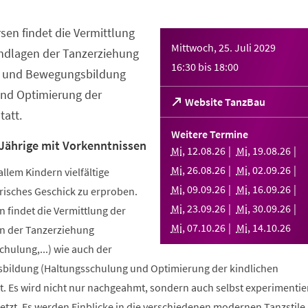
sen findet die Vermittlung
Mittwoch, 25. Juli 2029
ndlagen der Tanzerziehung
16:30
bis
18:00
- und Bewegungsbildung
nd Optimierung der
(Öffnet
Website TanzBau
att.
in
einem
Weitere Termine
neuen
 Jährige mit Vorkenntnissen
Mi
,
12
.
08
.
26
Mi
,
19
.
08
.
26
Tab)
Mi
,
26
.
08
.
26
Mi
,
02
.
09
.
26
allem Kindern vielfältige
Mi
,
09
.
09
.
26
Mi
,
16
.
09
.
26
risches Geschick zu erproben.
Mi
,
23
.
09
.
26
Mi
,
30
.
09
.
26
 findet die Vermittlung der
Mi
,
07
.
10
.
26
Mi
,
14
.
10
.
26
n der Tanzerziehung
ulung,...) wie auch der
bildung (Haltungsschulung und Optimierung der kindlichen
. Es wird nicht nur nachgeahmt, sondern auch selbst experimentier
tzt. Es werden Einblicke in die verschiedenen modernen Tanzstile