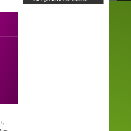
t,
 New