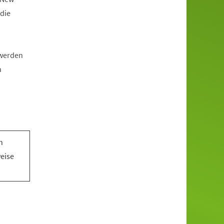
die
 werden
n
n
n
weise