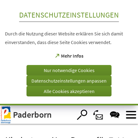
Inhalt anspringen
DATENSCHUTZEINSTELLUNGEN
Durch die Nutzung dieser Website erklären Sie sich damit
einverstanden, dass diese Seite Cookies verwendet.
(Öffnet
Mehr Infos
in
einem
Nur notwendige Cookies
neuen
Tab)
Datenschutzeinstellungen anpassen
Alle Cookies akzeptieren
Visuelle
Paderborn
Assistenzsoftware
öffnen.