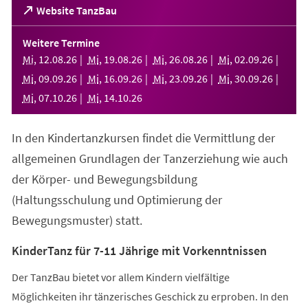
(Öffnet
Website TanzBau
in
einem
Weitere Termine
neuen
Mi
,
12
.
08
.
26
Mi
,
19
.
08
.
26
Mi
,
26
.
08
.
26
Mi
,
02
.
09
.
26
Tab)
Mi
,
09
.
09
.
26
Mi
,
16
.
09
.
26
Mi
,
23
.
09
.
26
Mi
,
30
.
09
.
26
Mi
,
07
.
10
.
26
Mi
,
14
.
10
.
26
In den Kindertanzkursen findet die Vermittlung der
allgemeinen Grundlagen der Tanzerziehung wie auch
der Körper- und Bewegungsbildung
(Haltungsschulung und Optimierung der
Bewegungsmuster) statt.
KinderTanz für 7-11 Jährige mit Vorkenntnissen
Der TanzBau bietet vor allem Kindern vielfältige
Möglichkeiten ihr tänzerisches Geschick zu erproben. In den