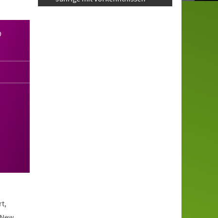
9
t,
 New