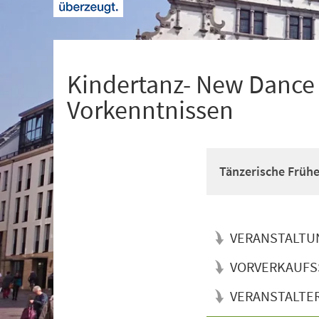
+
1
Kindertanz- New Dance f
Vorkenntnissen
Tänzerische Früh
VERANSTALTU
VORVERKAUFS
VERANSTALTE