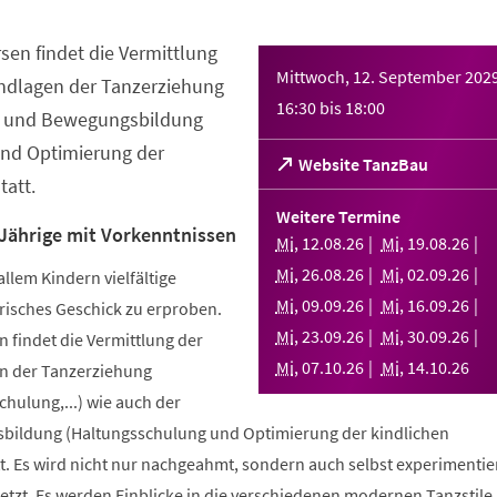
sen findet die Vermittlung
Mittwoch, 12. September 202
ndlagen der Tanzerziehung
16:30
bis
18:00
- und Bewegungsbildung
nd Optimierung der
(Öffnet
Website TanzBau
att.
in
einem
Weitere Termine
neuen
 Jährige mit Vorkenntnissen
Mi
,
12
.
08
.
26
Mi
,
19
.
08
.
26
Tab)
Mi
,
26
.
08
.
26
Mi
,
02
.
09
.
26
allem Kindern vielfältige
Mi
,
09
.
09
.
26
Mi
,
16
.
09
.
26
risches Geschick zu erproben.
Mi
,
23
.
09
.
26
Mi
,
30
.
09
.
26
 findet die Vermittlung der
Mi
,
07
.
10
.
26
Mi
,
14
.
10
.
26
n der Tanzerziehung
ulung,...) wie auch der
bildung (Haltungsschulung und Optimierung der kindlichen
. Es wird nicht nur nachgeahmt, sondern auch selbst experimentier
tzt. Es werden Einblicke in die verschiedenen modernen Tanzstile