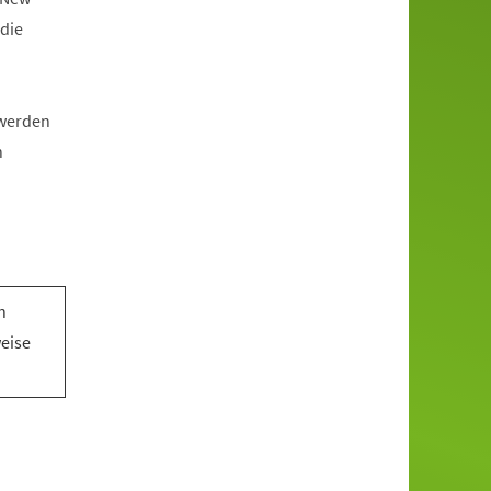
die
 werden
n
n
n
weise