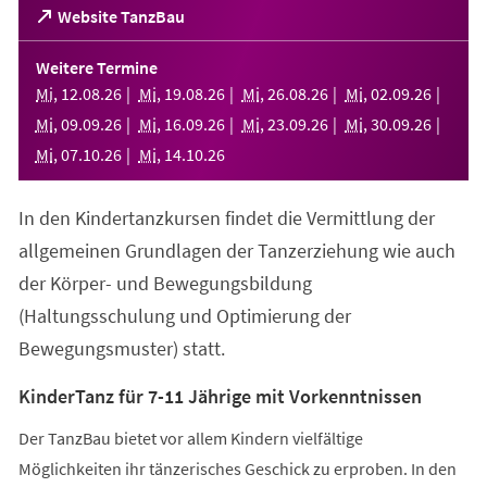
(Öffnet
Website TanzBau
in
einem
Weitere Termine
neuen
Mi
,
12
.
08
.
26
Mi
,
19
.
08
.
26
Mi
,
26
.
08
.
26
Mi
,
02
.
09
.
26
Tab)
Mi
,
09
.
09
.
26
Mi
,
16
.
09
.
26
Mi
,
23
.
09
.
26
Mi
,
30
.
09
.
26
Mi
,
07
.
10
.
26
Mi
,
14
.
10
.
26
In den Kindertanzkursen findet die Vermittlung der
allgemeinen Grundlagen der Tanzerziehung wie auch
der Körper- und Bewegungsbildung
(Haltungsschulung und Optimierung der
Bewegungsmuster) statt.
KinderTanz für 7-11 Jährige mit Vorkenntnissen
Der TanzBau bietet vor allem Kindern vielfältige
Möglichkeiten ihr tänzerisches Geschick zu erproben. In den