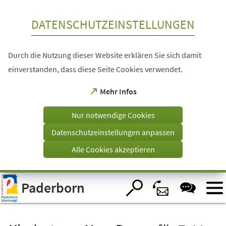
Inhalt anspringen
DATENSCHUTZEINSTELLUNGEN
Durch die Nutzung dieser Website erklären Sie sich damit
einverstanden, dass diese Seite Cookies verwendet.
(Öffnet
Mehr Infos
in
einem
Nur notwendige Cookies
neuen
Tab)
Datenschutzeinstellungen anpassen
Alle Cookies akzeptieren
Visuelle
Paderborn
Assistenzsoftware
öffnen.