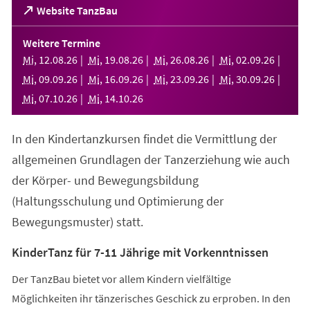
(Öffnet
Website TanzBau
in
einem
Weitere Termine
neuen
Mi
,
12
.
08
.
26
Mi
,
19
.
08
.
26
Mi
,
26
.
08
.
26
Mi
,
02
.
09
.
26
Tab)
Mi
,
09
.
09
.
26
Mi
,
16
.
09
.
26
Mi
,
23
.
09
.
26
Mi
,
30
.
09
.
26
Mi
,
07
.
10
.
26
Mi
,
14
.
10
.
26
In den Kindertanzkursen findet die Vermittlung der
allgemeinen Grundlagen der Tanzerziehung wie auch
der Körper- und Bewegungsbildung
(Haltungsschulung und Optimierung der
Bewegungsmuster) statt.
KinderTanz für 7-11 Jährige mit Vorkenntnissen
Der TanzBau bietet vor allem Kindern vielfältige
Möglichkeiten ihr tänzerisches Geschick zu erproben. In den