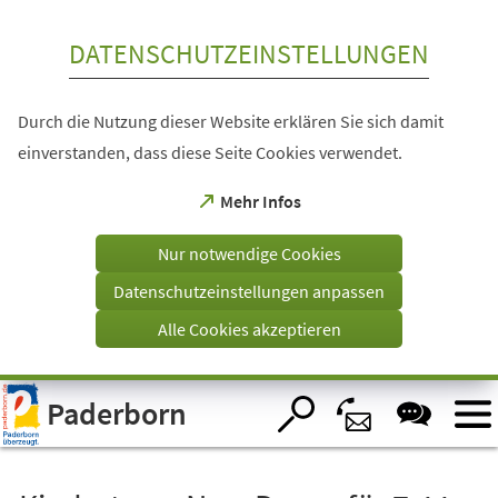
Inhalt anspringen
DATENSCHUTZEINSTELLUNGEN
Durch die Nutzung dieser Website erklären Sie sich damit
einverstanden, dass diese Seite Cookies verwendet.
(Öffnet
Mehr Infos
in
einem
Nur notwendige Cookies
neuen
Tab)
Datenschutzeinstellungen anpassen
Alle Cookies akzeptieren
Visuelle
Paderborn
Assistenzsoftware
öffnen.