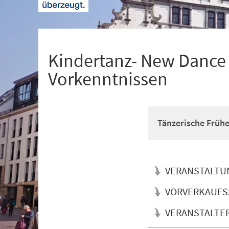
+
1
Kindertanz- New Dance f
Vorkenntnissen
Tänzerische Früh
VERANSTALTU
VORVERKAUFS
VERANSTALTE