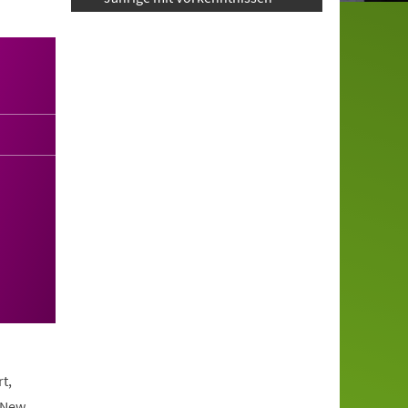
t,
 New