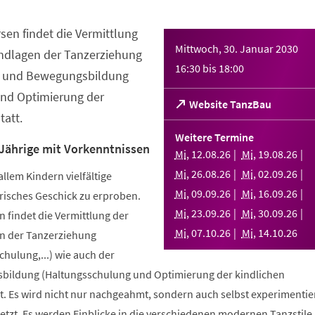
sen findet die Vermittlung
Mittwoch, 30. Januar 2030
ndlagen der Tanzerziehung
16:30
bis
18:00
- und Bewegungsbildung
nd Optimierung der
(Öffnet
Website TanzBau
att.
in
einem
Weitere Termine
neuen
 Jährige mit Vorkenntnissen
Mi
,
12
.
08
.
26
Mi
,
19
.
08
.
26
Tab)
Mi
,
26
.
08
.
26
Mi
,
02
.
09
.
26
allem Kindern vielfältige
Mi
,
09
.
09
.
26
Mi
,
16
.
09
.
26
risches Geschick zu erproben.
Mi
,
23
.
09
.
26
Mi
,
30
.
09
.
26
 findet die Vermittlung der
Mi
,
07
.
10
.
26
Mi
,
14
.
10
.
26
n der Tanzerziehung
ulung,...) wie auch der
bildung (Haltungsschulung und Optimierung der kindlichen
. Es wird nicht nur nachgeahmt, sondern auch selbst experimentier
tzt. Es werden Einblicke in die verschiedenen modernen Tanzstile