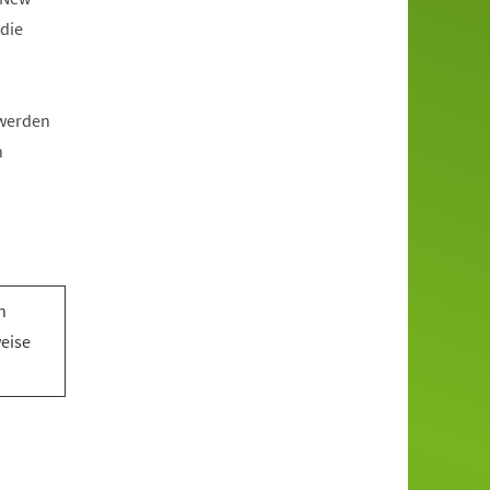
die
 werden
n
n
n
weise