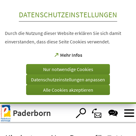
Inhalt anspringen
DATENSCHUTZEINSTELLUNGEN
Durch die Nutzung dieser Website erklären Sie sich damit
einverstanden, dass diese Seite Cookies verwendet.
(Öffnet
Mehr Infos
in
einem
Nur notwendige Cookies
neuen
Tab)
Datenschutzeinstellungen anpassen
Alle Cookies akzeptieren
Visuelle
Paderborn
Assistenzsoftware
öffnen.