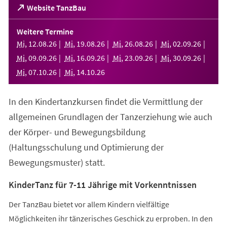
(Öffnet
Website TanzBau
in
einem
Weitere Termine
neuen
Mi
,
12
.
08
.
26
Mi
,
19
.
08
.
26
Mi
,
26
.
08
.
26
Mi
,
02
.
09
.
26
Tab)
Mi
,
09
.
09
.
26
Mi
,
16
.
09
.
26
Mi
,
23
.
09
.
26
Mi
,
30
.
09
.
26
Mi
,
07
.
10
.
26
Mi
,
14
.
10
.
26
In den Kindertanzkursen findet die Vermittlung der
allgemeinen Grundlagen der Tanzerziehung wie auch
der Körper- und Bewegungsbildung
(Haltungsschulung und Optimierung der
Bewegungsmuster) statt.
KinderTanz für 7-11 Jährige mit Vorkenntnissen
Der TanzBau bietet vor allem Kindern vielfältige
Möglichkeiten ihr tänzerisches Geschick zu erproben. In den