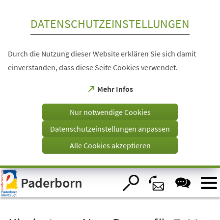
Inhalt anspringen
DATENSCHUTZEINSTELLUNGEN
Durch die Nutzung dieser Website erklären Sie sich damit
einverstanden, dass diese Seite Cookies verwendet.
(Öffnet
Mehr Infos
in
einem
Nur notwendige Cookies
neuen
Tab)
Datenschutzeinstellungen anpassen
Alle Cookies akzeptieren
Visuelle
Paderborn
Assistenzsoftware
öffnen.