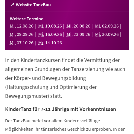
(Öffnet
Website TanzBau
in
einem
Weitere Termine
neuen
Mi
,
12
.
08
.
26
Mi
,
19
.
08
.
26
Mi
,
26
.
08
.
26
Mi
,
02
.
09
.
26
Tab)
Mi
,
09
.
09
.
26
Mi
,
16
.
09
.
26
Mi
,
23
.
09
.
26
Mi
,
30
.
09
.
26
Mi
,
07
.
10
.
26
Mi
,
14
.
10
.
26
In den Kindertanzkursen findet die Vermittlung der
allgemeinen Grundlagen der Tanzerziehung wie auch
der Körper- und Bewegungsbildung
(Haltungsschulung und Optimierung der
Bewegungsmuster) statt.
KinderTanz für 7-11 Jährige mit Vorkenntnissen
Der TanzBau bietet vor allem Kindern vielfältige
Möglichkeiten ihr tänzerisches Geschick zu erproben. In den