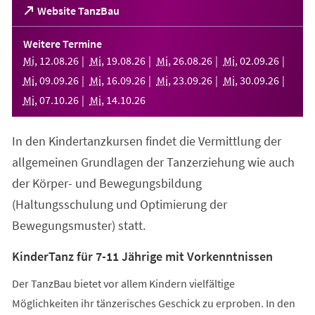
(Öffnet
Website TanzBau
in
einem
Weitere Termine
neuen
Mi
,
12
.
08
.
26
Mi
,
19
.
08
.
26
Mi
,
26
.
08
.
26
Mi
,
02
.
09
.
26
Tab)
Mi
,
09
.
09
.
26
Mi
,
16
.
09
.
26
Mi
,
23
.
09
.
26
Mi
,
30
.
09
.
26
Mi
,
07
.
10
.
26
Mi
,
14
.
10
.
26
In den Kindertanzkursen findet die Vermittlung der
allgemeinen Grundlagen der Tanzerziehung wie auch
der Körper- und Bewegungsbildung
(Haltungsschulung und Optimierung der
Bewegungsmuster) statt.
KinderTanz für 7-11 Jährige mit Vorkenntnissen
Der TanzBau bietet vor allem Kindern vielfältige
Möglichkeiten ihr tänzerisches Geschick zu erproben. In den