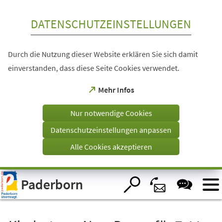
Inhalt anspringen
DATENSCHUTZEINSTELLUNGEN
Durch die Nutzung dieser Website erklären Sie sich damit
einverstanden, dass diese Seite Cookies verwendet.
(Öffnet
Mehr Infos
in
einem
Nur notwendige Cookies
neuen
Tab)
Datenschutzeinstellungen anpassen
Alle Cookies akzeptieren
Visuelle
Paderborn
Assistenzsoftware
öffnen.