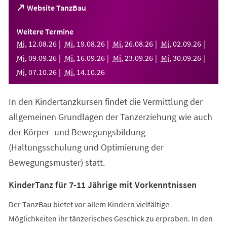
(Öffnet
Website TanzBau
in
einem
Weitere Termine
neuen
Mi
,
12
.
08
.
26
Mi
,
19
.
08
.
26
Mi
,
26
.
08
.
26
Mi
,
02
.
09
.
26
Tab)
Mi
,
09
.
09
.
26
Mi
,
16
.
09
.
26
Mi
,
23
.
09
.
26
Mi
,
30
.
09
.
26
Mi
,
07
.
10
.
26
Mi
,
14
.
10
.
26
In den Kindertanzkursen findet die Vermittlung der
allgemeinen Grundlagen der Tanzerziehung wie auch
der Körper- und Bewegungsbildung
(Haltungsschulung und Optimierung der
Bewegungsmuster) statt.
KinderTanz für 7-11 Jährige mit Vorkenntnissen
Der TanzBau bietet vor allem Kindern vielfältige
Möglichkeiten ihr tänzerisches Geschick zu erproben. In den