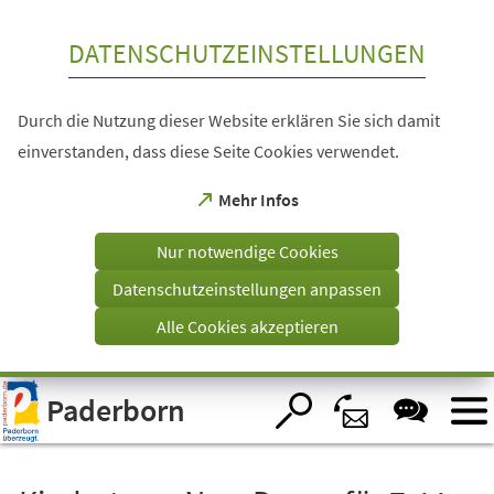
Inhalt anspringen
DATENSCHUTZEINSTELLUNGEN
Durch die Nutzung dieser Website erklären Sie sich damit
einverstanden, dass diese Seite Cookies verwendet.
(Öffnet
Mehr Infos
in
einem
Nur notwendige Cookies
neuen
Tab)
Datenschutzeinstellungen anpassen
Alle Cookies akzeptieren
Visuelle
Paderborn
Assistenzsoftware
öffnen.