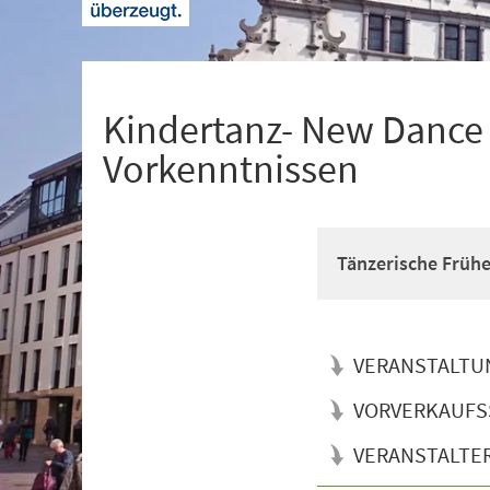
+
1
Kindertanz- New Dance f
Vorkenntnissen
Tänzerische Früh
VERANSTALTU
VORVERKAUFS
VERANSTALTE