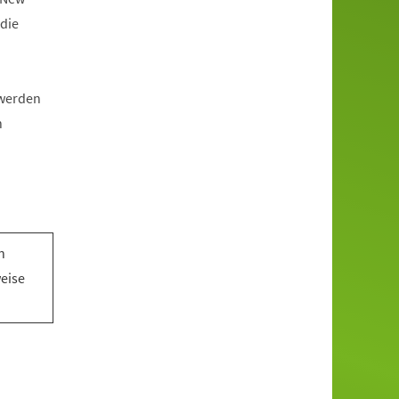
die
 werden
n
n
n
weise