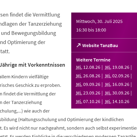
sen findet die Vermittlung
Mittwoch, 30. Juli 2025
ndlagen der Tanzerziehung
16:30
bis
18:00
- und Bewegungsbildung
nd Optimierung der
(Öffnet
Website TanzBau
att.
in
einem
Weitere Termine
neuen
 Jährige mit Vorkenntnissen
Mi
,
12
.
08
.
26
Mi
,
19
.
08
.
26
Tab)
Mi
,
26
.
08
.
26
Mi
,
02
.
09
.
26
allem Kindern vielfältige
Mi
,
09
.
09
.
26
Mi
,
16
.
09
.
26
risches Geschick zu erproben.
Mi
,
23
.
09
.
26
Mi
,
30
.
09
.
26
 findet die Vermittlung der
Mi
,
07
.
10
.
26
Mi
,
14
.
10
.
26
n der Tanzerziehung
ulung,...) wie auch der
bildung (Haltungsschulung und Optimierung der kindlichen
. Es wird nicht nur nachgeahmt, sondern auch selbst experimentier
tzt. Es werden Einblicke in die verschiedenen modernen Tanzstile