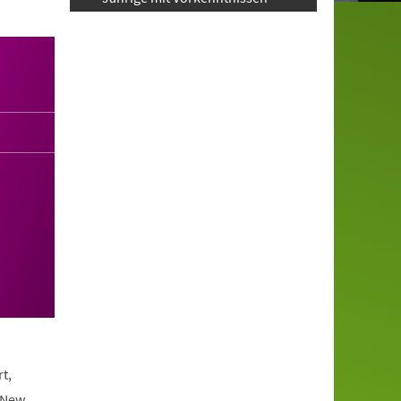
t,
 New