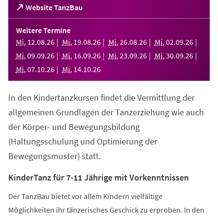
(Öffnet
Website TanzBau
in
einem
Weitere Termine
neuen
Mi
,
12
.
08
.
26
Mi
,
19
.
08
.
26
Mi
,
26
.
08
.
26
Mi
,
02
.
09
.
26
Tab)
Mi
,
09
.
09
.
26
Mi
,
16
.
09
.
26
Mi
,
23
.
09
.
26
Mi
,
30
.
09
.
26
Mi
,
07
.
10
.
26
Mi
,
14
.
10
.
26
In den Kindertanzkursen findet die Vermittlung der
allgemeinen Grundlagen der Tanzerziehung wie auch
der Körper- und Bewegungsbildung
(Haltungsschulung und Optimierung der
Bewegungsmuster) statt.
KinderTanz für 7-11 Jährige mit Vorkenntnissen
Der TanzBau bietet vor allem Kindern vielfältige
Möglichkeiten ihr tänzerisches Geschick zu erproben. In den