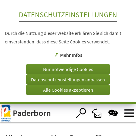
Inhalt anspringen
DATENSCHUTZEINSTELLUNGEN
Durch die Nutzung dieser Website erklären Sie sich damit
einverstanden, dass diese Seite Cookies verwendet.
(Öffnet
Mehr Infos
in
einem
Nur notwendige Cookies
neuen
Tab)
Datenschutzeinstellungen anpassen
Alle Cookies akzeptieren
Visuelle
Paderborn
Assistenzsoftware
öffnen.