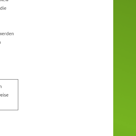
die
 werden
n
n
n
weise