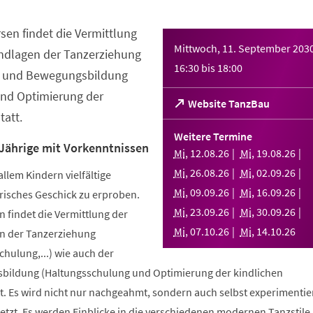
sen findet die Vermittlung
Mittwoch, 11. September 203
ndlagen der Tanzerziehung
16:30
bis
18:00
- und Bewegungsbildung
nd Optimierung der
(Öffnet
Website TanzBau
att.
in
einem
Weitere Termine
neuen
 Jährige mit Vorkenntnissen
Mi
,
12
.
08
.
26
Mi
,
19
.
08
.
26
Tab)
Mi
,
26
.
08
.
26
Mi
,
02
.
09
.
26
allem Kindern vielfältige
Mi
,
09
.
09
.
26
Mi
,
16
.
09
.
26
risches Geschick zu erproben.
Mi
,
23
.
09
.
26
Mi
,
30
.
09
.
26
 findet die Vermittlung der
Mi
,
07
.
10
.
26
Mi
,
14
.
10
.
26
n der Tanzerziehung
ulung,...) wie auch der
bildung (Haltungsschulung und Optimierung der kindlichen
. Es wird nicht nur nachgeahmt, sondern auch selbst experimentier
tzt. Es werden Einblicke in die verschiedenen modernen Tanzstile