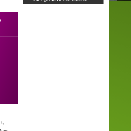
0
t,
 New