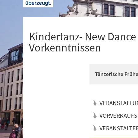
+
1
Kindertanz- New Dance f
Vorkenntnissen
Tänzerische Früh
VERANSTALTU
VORVERKAUFS
VERANSTALTE