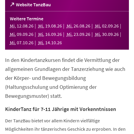
(Öffnet
Website TanzBau
in
einem
Weitere Termine
neuen
Mi
,
12
.
08
.
26
Mi
,
19
.
08
.
26
Mi
,
26
.
08
.
26
Mi
,
02
.
09
.
26
Tab)
Mi
,
09
.
09
.
26
Mi
,
16
.
09
.
26
Mi
,
23
.
09
.
26
Mi
,
30
.
09
.
26
Mi
,
07
.
10
.
26
Mi
,
14
.
10
.
26
In den Kindertanzkursen findet die Vermittlung der
allgemeinen Grundlagen der Tanzerziehung wie auch
der Körper- und Bewegungsbildung
(Haltungsschulung und Optimierung der
Bewegungsmuster) statt.
KinderTanz für 7-11 Jährige mit Vorkenntnissen
Der TanzBau bietet vor allem Kindern vielfältige
Möglichkeiten ihr tänzerisches Geschick zu erproben. In den