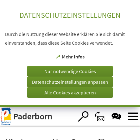
Inhalt anspringen
DATENSCHUTZEINSTELLUNGEN
Durch die Nutzung dieser Website erklären Sie sich damit
einverstanden, dass diese Seite Cookies verwendet.
(Öffnet
Mehr Infos
in
einem
Nur notwendige Cookies
neuen
Tab)
Datenschutzeinstellungen anpassen
Alle Cookies akzeptieren
Visuelle
Paderborn
Assistenzsoftware
öffnen.