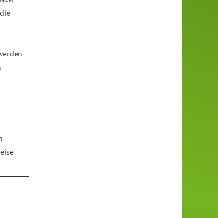
die
 werden
n
n
n
weise