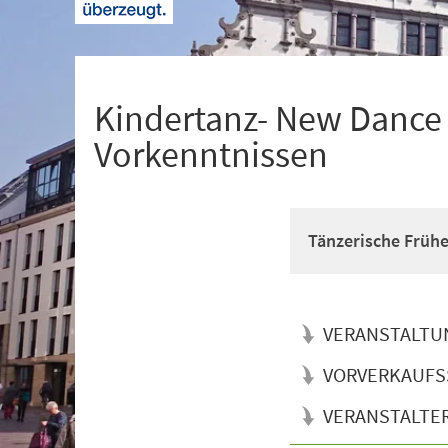
+
1
Kindertanz- New Dance f
Vorkenntnissen
Tänzerische Früh
VERANSTALTU
VORVERKAUFS
VERANSTALTE