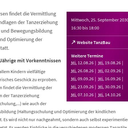
sen findet die Vermittlung
Mittwoch, 25. September 203
ndlagen der Tanzerziehung
16:30
bis
18:00
- und Bewegungsbildung
nd Optimierung der
(Öffnet
Website TanzBau
att.
in
einem
Weitere Termine
neuen
 Jährige mit Vorkenntnissen
Mi
,
12
.
08
.
26
Mi
,
19
.
08
.
26
Tab)
Mi
,
26
.
08
.
26
Mi
,
02
.
09
.
26
allem Kindern vielfältige
Mi
,
09
.
09
.
26
Mi
,
16
.
09
.
26
risches Geschick zu erproben.
Mi
,
23
.
09
.
26
Mi
,
30
.
09
.
26
 findet die Vermittlung der
Mi
,
07
.
10
.
26
Mi
,
14
.
10
.
26
n der Tanzerziehung
ulung,...) wie auch der
bildung (Haltungsschulung und Optimierung der kindlichen
. Es wird nicht nur nachgeahmt, sondern auch selbst experimentier
tzt. Es werden Einblicke in die verschiedenen modernen Tanzstile