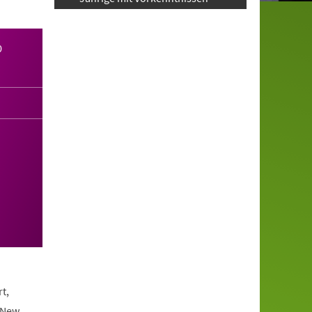
0
t,
 New