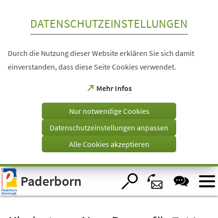
Inhalt anspringen
DATENSCHUTZEINSTELLUNGEN
Durch die Nutzung dieser Website erklären Sie sich damit
einverstanden, dass diese Seite Cookies verwendet.
(Öffnet
Mehr Infos
in
einem
Nur notwendige Cookies
neuen
Tab)
Datenschutzeinstellungen anpassen
Alle Cookies akzeptieren
Visuelle
Paderborn
Assistenzsoftware
öffnen.