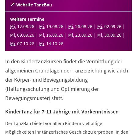
(Öffnet
Website TanzBau
in
einem
Weitere Termine
neuen
Mi
,
12
.
08
.
26
Mi
,
19
.
08
.
26
Mi
,
26
.
08
.
26
Mi
,
02
.
09
.
26
Tab)
Mi
,
09
.
09
.
26
Mi
,
16
.
09
.
26
Mi
,
23
.
09
.
26
Mi
,
30
.
09
.
26
Mi
,
07
.
10
.
26
Mi
,
14
.
10
.
26
In den Kindertanzkursen findet die Vermittlung der
allgemeinen Grundlagen der Tanzerziehung wie auch
der Körper- und Bewegungsbildung
(Haltungsschulung und Optimierung der
Bewegungsmuster) statt.
KinderTanz für 7-11 Jährige mit Vorkenntnissen
Der TanzBau bietet vor allem Kindern vielfältige
Möglichkeiten ihr tänzerisches Geschick zu erproben. In den