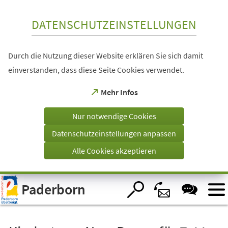
Inhalt anspringen
DATENSCHUTZEINSTELLUNGEN
Durch die Nutzung dieser Website erklären Sie sich damit
einverstanden, dass diese Seite Cookies verwendet.
(Öffnet
Mehr Infos
in
einem
Nur notwendige Cookies
neuen
Tab)
Datenschutzeinstellungen anpassen
Alle Cookies akzeptieren
Visuelle
Paderborn
Assistenzsoftware
öffnen.