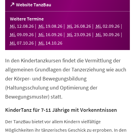
(Öffnet
Website TanzBau
in
einem
Weitere Termine
neuen
Mi
,
12
.
08
.
26
Mi
,
19
.
08
.
26
Mi
,
26
.
08
.
26
Mi
,
02
.
09
.
26
Tab)
Mi
,
09
.
09
.
26
Mi
,
16
.
09
.
26
Mi
,
23
.
09
.
26
Mi
,
30
.
09
.
26
Mi
,
07
.
10
.
26
Mi
,
14
.
10
.
26
In den Kindertanzkursen findet die Vermittlung der
allgemeinen Grundlagen der Tanzerziehung wie auch
der Körper- und Bewegungsbildung
(Haltungsschulung und Optimierung der
Bewegungsmuster) statt.
KinderTanz für 7-11 Jährige mit Vorkenntnissen
Der TanzBau bietet vor allem Kindern vielfältige
Möglichkeiten ihr tänzerisches Geschick zu erproben. In den