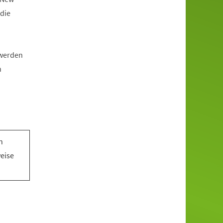
die
 werden
n
n
n
weise