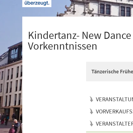
+
1
Kindertanz- New Dance f
Vorkenntnissen
Tänzerische Früh
VERANSTALTU
VORVERKAUFS
VERANSTALTE