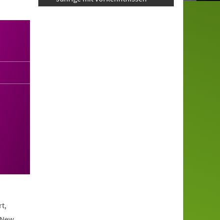
t,
 New