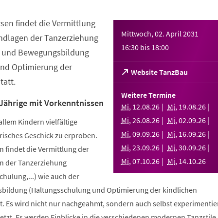
sen findet die Vermittlung
Mittwoch, 02. April 2031
ndlagen der Tanzerziehung
16:30
bis
18:00
- und Bewegungsbildung
nd Optimierung der
(Öffnet
Website TanzBau
att.
in
einem
Weitere Termine
neuen
 Jährige mit Vorkenntnissen
Mi
,
12
.
08
.
26
Mi
,
19
.
08
.
26
Tab)
Mi
,
26
.
08
.
26
Mi
,
02
.
09
.
26
allem Kindern vielfältige
Mi
,
09
.
09
.
26
Mi
,
16
.
09
.
26
risches Geschick zu erproben.
Mi
,
23
.
09
.
26
Mi
,
30
.
09
.
26
 findet die Vermittlung der
Mi
,
07
.
10
.
26
Mi
,
14
.
10
.
26
n der Tanzerziehung
ulung,...) wie auch der
bildung (Haltungsschulung und Optimierung der kindlichen
. Es wird nicht nur nachgeahmt, sondern auch selbst experimentier
tzt. Es werden Einblicke in die verschiedenen modernen Tanzstile