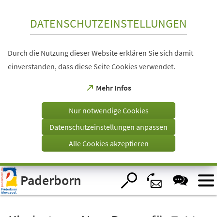
Inhalt anspringen
DATENSCHUTZEINSTELLUNGEN
Durch die Nutzung dieser Website erklären Sie sich damit
einverstanden, dass diese Seite Cookies verwendet.
(Öffnet
Mehr Infos
in
einem
Nur notwendige Cookies
neuen
Tab)
Datenschutzeinstellungen anpassen
Alle Cookies akzeptieren
Visuelle
Paderborn
Assistenzsoftware
öffnen.