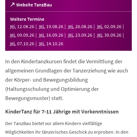
(Öffnet
Website TanzBau
in
einem
Weitere Termine
neuen
Mi
,
12
.
08
.
26
Mi
,
19
.
08
.
26
Mi
,
26
.
08
.
26
Mi
,
02
.
09
.
26
Tab)
Mi
,
09
.
09
.
26
Mi
,
16
.
09
.
26
Mi
,
23
.
09
.
26
Mi
,
30
.
09
.
26
Mi
,
07
.
10
.
26
Mi
,
14
.
10
.
26
In den Kindertanzkursen findet die Vermittlung der
allgemeinen Grundlagen der Tanzerziehung wie auch
der Körper- und Bewegungsbildung
(Haltungsschulung und Optimierung der
Bewegungsmuster) statt.
KinderTanz für 7-11 Jährige mit Vorkenntnissen
Der TanzBau bietet vor allem Kindern vielfältige
Möglichkeiten ihr tänzerisches Geschick zu erproben. In den