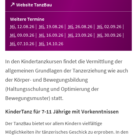
(Öffnet
Website TanzBau
in
einem
Weitere Termine
neuen
Mi
,
12
.
08
.
26
Mi
,
19
.
08
.
26
Mi
,
26
.
08
.
26
Mi
,
02
.
09
.
26
Tab)
Mi
,
09
.
09
.
26
Mi
,
16
.
09
.
26
Mi
,
23
.
09
.
26
Mi
,
30
.
09
.
26
Mi
,
07
.
10
.
26
Mi
,
14
.
10
.
26
In den Kindertanzkursen findet die Vermittlung der
allgemeinen Grundlagen der Tanzerziehung wie auch
der Körper- und Bewegungsbildung
(Haltungsschulung und Optimierung der
Bewegungsmuster) statt.
KinderTanz für 7-11 Jährige mit Vorkenntnissen
Der TanzBau bietet vor allem Kindern vielfältige
Möglichkeiten ihr tänzerisches Geschick zu erproben. In den