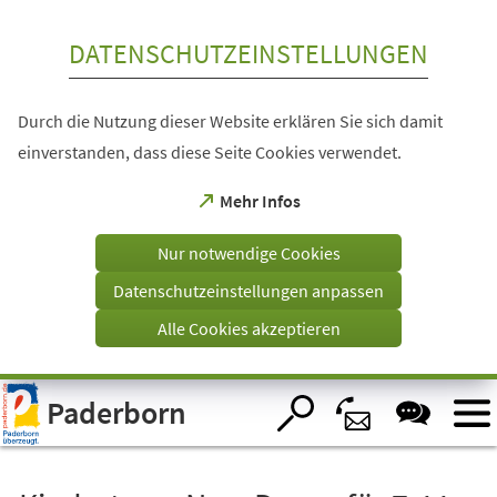
Inhalt anspringen
DATENSCHUTZEINSTELLUNGEN
Durch die Nutzung dieser Website erklären Sie sich damit
einverstanden, dass diese Seite Cookies verwendet.
(Öffnet
Mehr Infos
in
einem
Nur notwendige Cookies
neuen
Tab)
Datenschutzeinstellungen anpassen
Alle Cookies akzeptieren
Visuelle
Paderborn
Assistenzsoftware
öffnen.