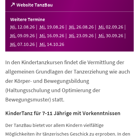
(Öffnet
Website TanzBau
in
einem
Weitere Termine
neuen
Mi
,
12
.
08
.
26
Mi
,
19
.
08
.
26
Mi
,
26
.
08
.
26
Mi
,
02
.
09
.
26
Tab)
Mi
,
09
.
09
.
26
Mi
,
16
.
09
.
26
Mi
,
23
.
09
.
26
Mi
,
30
.
09
.
26
Mi
,
07
.
10
.
26
Mi
,
14
.
10
.
26
In den Kindertanzkursen findet die Vermittlung der
allgemeinen Grundlagen der Tanzerziehung wie auch
der Körper- und Bewegungsbildung
(Haltungsschulung und Optimierung der
Bewegungsmuster) statt.
KinderTanz für 7-11 Jährige mit Vorkenntnissen
Der TanzBau bietet vor allem Kindern vielfältige
Möglichkeiten ihr tänzerisches Geschick zu erproben. In den