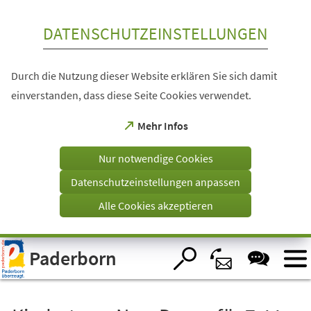
Inhalt anspringen
DATENSCHUTZEINSTELLUNGEN
Durch die Nutzung dieser Website erklären Sie sich damit
einverstanden, dass diese Seite Cookies verwendet.
(Öffnet
Mehr Infos
in
einem
Nur notwendige Cookies
neuen
Tab)
Datenschutzeinstellungen anpassen
Alle Cookies akzeptieren
Visuelle
Paderborn
Assistenzsoftware
öffnen.