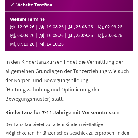
(Öffnet
Website TanzBau
in
einem
Weitere Termine
neuen
Mi
,
12
.
08
.
26
Mi
,
19
.
08
.
26
Mi
,
26
.
08
.
26
Mi
,
02
.
09
.
26
Tab)
Mi
,
09
.
09
.
26
Mi
,
16
.
09
.
26
Mi
,
23
.
09
.
26
Mi
,
30
.
09
.
26
Mi
,
07
.
10
.
26
Mi
,
14
.
10
.
26
In den Kindertanzkursen findet die Vermittlung der
allgemeinen Grundlagen der Tanzerziehung wie auch
der Körper- und Bewegungsbildung
(Haltungsschulung und Optimierung der
Bewegungsmuster) statt.
KinderTanz für 7-11 Jährige mit Vorkenntnissen
Der TanzBau bietet vor allem Kindern vielfältige
Möglichkeiten ihr tänzerisches Geschick zu erproben. In den