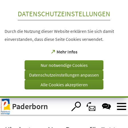
Inhalt anspringen
DATENSCHUTZEINSTELLUNGEN
Durch die Nutzung dieser Website erklären Sie sich damit
einverstanden, dass diese Seite Cookies verwendet.
(Öffnet
Mehr Infos
in
einem
Nur notwendige Cookies
neuen
Tab)
Datenschutzeinstellungen anpassen
Alle Cookies akzeptieren
Visuelle
Paderborn
Assistenzsoftware
öffnen.