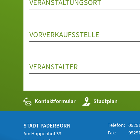
VERANSTALTUNGSORT
VORVERKAUFSSTELLE
VERANSTALTER
Kontaktformular
(Öffnet
Stadtplan
in
einem
neuen
Tab)
STADT PADERBORN
Telefon:
05251
Fax:
05251
Am Hoppenhof 33