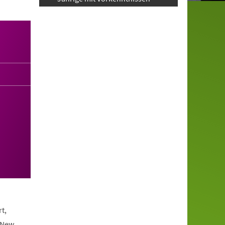
t,
 New