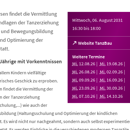
sen findet die Vermittlung
Mittwoch, 06. August 2031
ndlagen der Tanzerziehung
16:30
bis
18:00
- und Bewegungsbildung
nd Optimierung der
(Öffnet
Website TanzBau
att.
in
einem
Weitere Termine
neuen
 Jährige mit Vorkenntnissen
Mi
,
12
.
08
.
26
Mi
,
19
.
08
.
26
Tab)
Mi
,
26
.
08
.
26
Mi
,
02
.
09
.
26
allem Kindern vielfältige
Mi
,
09
.
09
.
26
Mi
,
16
.
09
.
26
risches Geschick zu erproben.
Mi
,
23
.
09
.
26
Mi
,
30
.
09
.
26
 findet die Vermittlung der
Mi
,
07
.
10
.
26
Mi
,
14
.
10
.
26
n der Tanzerziehung
ulung,...) wie auch der
bildung (Haltungsschulung und Optimierung der kindlichen
. Es wird nicht nur nachgeahmt, sondern auch selbst experimentier
tzt. Es werden Einblicke in die verschiedenen modernen Tanzstile