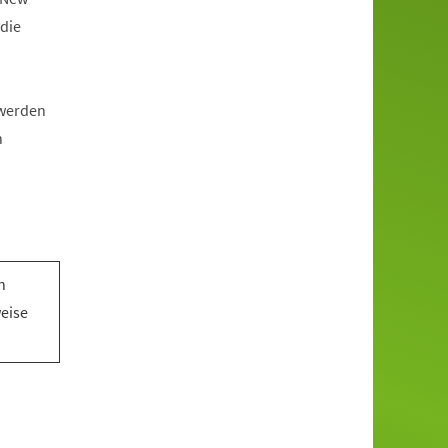
die
 werden
n
n
n
weise