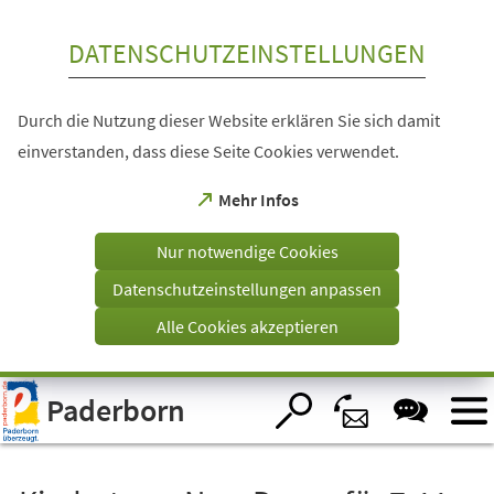
Inhalt anspringen
DATENSCHUTZEINSTELLUNGEN
Durch die Nutzung dieser Website erklären Sie sich damit
einverstanden, dass diese Seite Cookies verwendet.
(Öffnet
Mehr Infos
in
einem
Nur notwendige Cookies
neuen
Tab)
Datenschutzeinstellungen anpassen
Alle Cookies akzeptieren
Visuelle
Paderborn
Assistenzsoftware
öffnen.