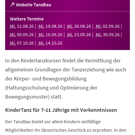
(Öffnet
Website TanzBau
in
einem
Weitere Termine
neuen
Mi
,
12
.
08
.
26
Mi
,
19
.
08
.
26
Mi
,
26
.
08
.
26
Mi
,
02
.
09
.
26
Tab)
Mi
,
09
.
09
.
26
Mi
,
16
.
09
.
26
Mi
,
23
.
09
.
26
Mi
,
30
.
09
.
26
Mi
,
07
.
10
.
26
Mi
,
14
.
10
.
26
In den Kindertanzkursen findet die Vermittlung der
allgemeinen Grundlagen der Tanzerziehung wie auch
der Körper- und Bewegungsbildung
(Haltungsschulung und Optimierung der
Bewegungsmuster) statt.
KinderTanz für 7-11 Jährige mit Vorkenntnissen
Der TanzBau bietet vor allem Kindern vielfältige
Möglichkeiten ihr tänzerisches Geschick zu erproben. In den