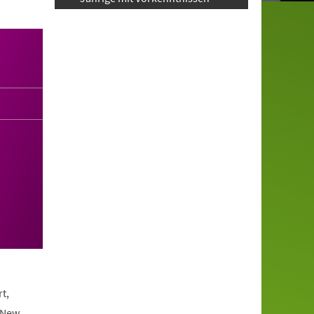
t,
 New