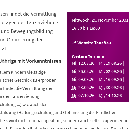
sen findet die Vermittlung
Mittwoch, 26. November 2031
ndlagen der Tanzerziehung
16:30
bis
18:00
- und Bewegungsbildung
nd Optimierung der
(Öffnet
Website TanzBau
att.
in
einem
Weitere Termine
neuen
 Jährige mit Vorkenntnissen
Mi
,
12
.
08
.
26
Mi
,
19
.
08
.
26
Tab)
Mi
,
26
.
08
.
26
Mi
,
02
.
09
.
26
allem Kindern vielfältige
Mi
,
09
.
09
.
26
Mi
,
16
.
09
.
26
risches Geschick zu erproben.
Mi
,
23
.
09
.
26
Mi
,
30
.
09
.
26
 findet die Vermittlung der
Mi
,
07
.
10
.
26
Mi
,
14
.
10
.
26
n der Tanzerziehung
ulung,...) wie auch der
bildung (Haltungsschulung und Optimierung der kindlichen
. Es wird nicht nur nachgeahmt, sondern auch selbst experimentier
tzt. Es werden Einblicke in die verschiedenen modernen Tanzstile