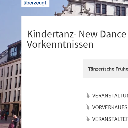
+
1
Kindertanz- New Dance f
Vorkenntnissen
Tänzerische Früh
VERANSTALTU
VORVERKAUFS
VERANSTALTE