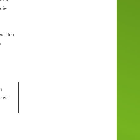
die
 werden
n
n
n
weise