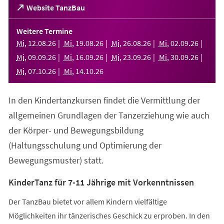
(Öffnet
Website TanzBau
in
einem
Weitere Termine
neuen
Mi
,
12
.
08
.
26
Mi
,
19
.
08
.
26
Mi
,
26
.
08
.
26
Mi
,
02
.
09
.
26
Tab)
Mi
,
09
.
09
.
26
Mi
,
16
.
09
.
26
Mi
,
23
.
09
.
26
Mi
,
30
.
09
.
26
Mi
,
07
.
10
.
26
Mi
,
14
.
10
.
26
In den Kindertanzkursen findet die Vermittlung der
allgemeinen Grundlagen der Tanzerziehung wie auch
der Körper- und Bewegungsbildung
(Haltungsschulung und Optimierung der
Bewegungsmuster) statt.
KinderTanz für 7-11 Jährige mit Vorkenntnissen
Der TanzBau bietet vor allem Kindern vielfältige
Möglichkeiten ihr tänzerisches Geschick zu erproben. In den