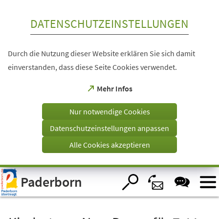
Inhalt anspringen
DATENSCHUTZEINSTELLUNGEN
Durch die Nutzung dieser Website erklären Sie sich damit
einverstanden, dass diese Seite Cookies verwendet.
(Öffnet
Mehr Infos
in
einem
Nur notwendige Cookies
neuen
Tab)
Datenschutzeinstellungen anpassen
Alle Cookies akzeptieren
Visuelle
Paderborn
Assistenzsoftware
öffnen.