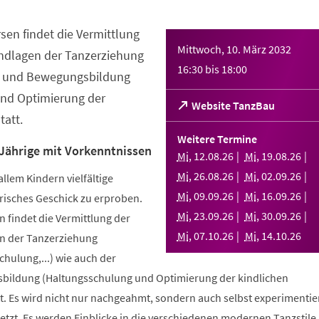
sen findet die Vermittlung
Mittwoch, 10. März 2032
ndlagen der Tanzerziehung
16:30
bis
18:00
- und Bewegungsbildung
nd Optimierung der
(Öffnet
Website TanzBau
att.
in
einem
Weitere Termine
neuen
 Jährige mit Vorkenntnissen
Mi
,
12
.
08
.
26
Mi
,
19
.
08
.
26
Tab)
Mi
,
26
.
08
.
26
Mi
,
02
.
09
.
26
allem Kindern vielfältige
Mi
,
09
.
09
.
26
Mi
,
16
.
09
.
26
risches Geschick zu erproben.
Mi
,
23
.
09
.
26
Mi
,
30
.
09
.
26
 findet die Vermittlung der
Mi
,
07
.
10
.
26
Mi
,
14
.
10
.
26
n der Tanzerziehung
ulung,...) wie auch der
bildung (Haltungsschulung und Optimierung der kindlichen
. Es wird nicht nur nachgeahmt, sondern auch selbst experimentier
tzt. Es werden Einblicke in die verschiedenen modernen Tanzstile