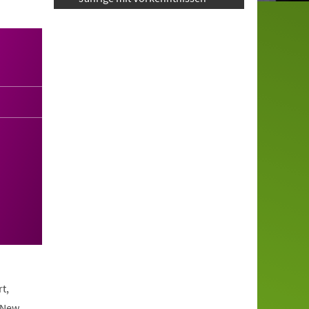
t,
 New