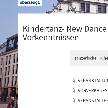
+
1
Kindertanz- New Dance f
Vorkenntnissen
Tänzerische Früh
VERANSTALTU
VORVERKAUFS
VERANSTALTE