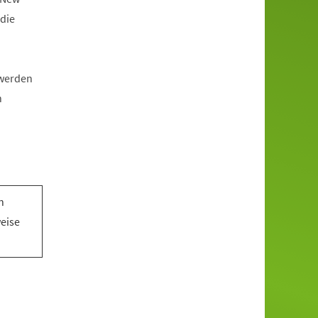
die
 werden
n
n
n
weise