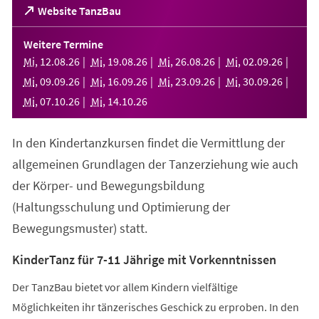
(Öffnet
Website TanzBau
in
einem
Weitere Termine
neuen
Mi
,
12
.
08
.
26
Mi
,
19
.
08
.
26
Mi
,
26
.
08
.
26
Mi
,
02
.
09
.
26
Tab)
Mi
,
09
.
09
.
26
Mi
,
16
.
09
.
26
Mi
,
23
.
09
.
26
Mi
,
30
.
09
.
26
Mi
,
07
.
10
.
26
Mi
,
14
.
10
.
26
In den Kindertanzkursen findet die Vermittlung der
allgemeinen Grundlagen der Tanzerziehung wie auch
der Körper- und Bewegungsbildung
(Haltungsschulung und Optimierung der
Bewegungsmuster) statt.
KinderTanz für 7-11 Jährige mit Vorkenntnissen
Der TanzBau bietet vor allem Kindern vielfältige
Möglichkeiten ihr tänzerisches Geschick zu erproben. In den