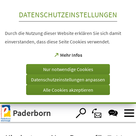
Inhalt anspringen
DATENSCHUTZEINSTELLUNGEN
Durch die Nutzung dieser Website erklären Sie sich damit
einverstanden, dass diese Seite Cookies verwendet.
(Öffnet
Mehr Infos
in
einem
Nur notwendige Cookies
neuen
Tab)
Datenschutzeinstellungen anpassen
Alle Cookies akzeptieren
Visuelle
Paderborn
Assistenzsoftware
öffnen.