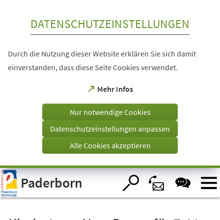
Inhalt anspringen
DATENSCHUTZEINSTELLUNGEN
Durch die Nutzung dieser Website erklären Sie sich damit
einverstanden, dass diese Seite Cookies verwendet.
(Öffnet
Mehr Infos
in
einem
Nur notwendige Cookies
neuen
Tab)
Datenschutzeinstellungen anpassen
Alle Cookies akzeptieren
Visuelle
Paderborn
Assistenzsoftware
öffnen.