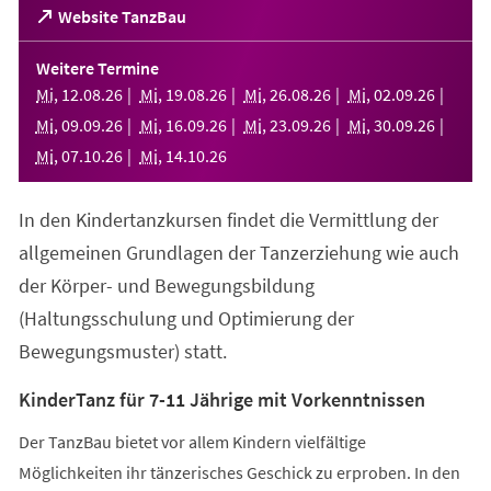
(Öffnet
Website TanzBau
in
einem
Weitere Termine
neuen
Mi
,
12
.
08
.
26
Mi
,
19
.
08
.
26
Mi
,
26
.
08
.
26
Mi
,
02
.
09
.
26
Tab)
Mi
,
09
.
09
.
26
Mi
,
16
.
09
.
26
Mi
,
23
.
09
.
26
Mi
,
30
.
09
.
26
Mi
,
07
.
10
.
26
Mi
,
14
.
10
.
26
In den Kindertanzkursen findet die Vermittlung der
allgemeinen Grundlagen der Tanzerziehung wie auch
der Körper- und Bewegungsbildung
(Haltungsschulung und Optimierung der
Bewegungsmuster) statt.
KinderTanz für 7-11 Jährige mit Vorkenntnissen
Der TanzBau bietet vor allem Kindern vielfältige
Möglichkeiten ihr tänzerisches Geschick zu erproben. In den