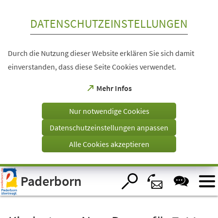
Inhalt anspringen
DATENSCHUTZEINSTELLUNGEN
Durch die Nutzung dieser Website erklären Sie sich damit
einverstanden, dass diese Seite Cookies verwendet.
(Öffnet
Mehr Infos
in
einem
Nur notwendige Cookies
neuen
Tab)
Datenschutzeinstellungen anpassen
Alle Cookies akzeptieren
Visuelle
Paderborn
Assistenzsoftware
öffnen.