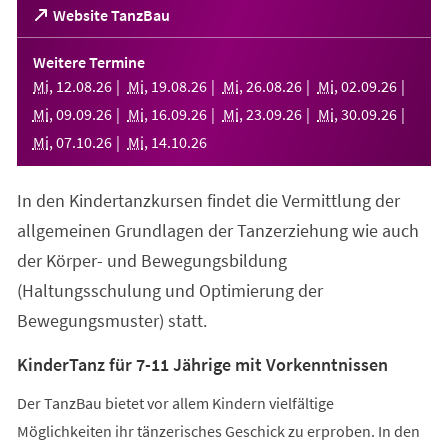
(Öffnet
Website TanzBau
in
einem
Weitere Termine
neuen
Mi
,
12
.
08
.
26
Mi
,
19
.
08
.
26
Mi
,
26
.
08
.
26
Mi
,
02
.
09
.
26
Tab)
Mi
,
09
.
09
.
26
Mi
,
16
.
09
.
26
Mi
,
23
.
09
.
26
Mi
,
30
.
09
.
26
Mi
,
07
.
10
.
26
Mi
,
14
.
10
.
26
In den Kindertanzkursen findet die Vermittlung der
allgemeinen Grundlagen der Tanzerziehung wie auch
der Körper- und Bewegungsbildung
(Haltungsschulung und Optimierung der
Bewegungsmuster) statt.
KinderTanz für 7-11 Jährige mit Vorkenntnissen
Der TanzBau bietet vor allem Kindern vielfältige
Möglichkeiten ihr tänzerisches Geschick zu erproben. In den