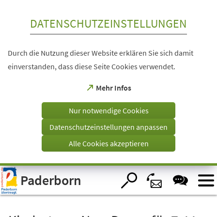
Inhalt anspringen
DATENSCHUTZEINSTELLUNGEN
Durch die Nutzung dieser Website erklären Sie sich damit
einverstanden, dass diese Seite Cookies verwendet.
(Öffnet
Mehr Infos
in
einem
Nur notwendige Cookies
neuen
Tab)
Datenschutzeinstellungen anpassen
Alle Cookies akzeptieren
Visuelle
Paderborn
Assistenzsoftware
öffnen.