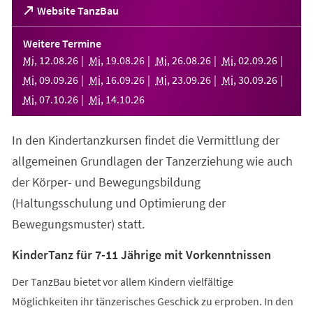
(Öffnet
Website TanzBau
in
einem
Weitere Termine
neuen
Mi
,
12
.
08
.
26
Mi
,
19
.
08
.
26
Mi
,
26
.
08
.
26
Mi
,
02
.
09
.
26
Tab)
Mi
,
09
.
09
.
26
Mi
,
16
.
09
.
26
Mi
,
23
.
09
.
26
Mi
,
30
.
09
.
26
Mi
,
07
.
10
.
26
Mi
,
14
.
10
.
26
In den Kindertanzkursen findet die Vermittlung der
allgemeinen Grundlagen der Tanzerziehung wie auch
der Körper- und Bewegungsbildung
(Haltungsschulung und Optimierung der
Bewegungsmuster) statt.
KinderTanz für 7-11 Jährige mit Vorkenntnissen
Der TanzBau bietet vor allem Kindern vielfältige
Möglichkeiten ihr tänzerisches Geschick zu erproben. In den