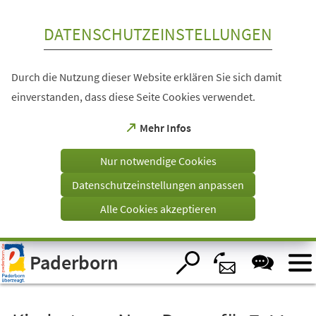
Inhalt anspringen
DATENSCHUTZEINSTELLUNGEN
Durch die Nutzung dieser Website erklären Sie sich damit
einverstanden, dass diese Seite Cookies verwendet.
(Öffnet
Mehr Infos
in
einem
Nur notwendige Cookies
neuen
Tab)
Datenschutzeinstellungen anpassen
Alle Cookies akzeptieren
Visuelle
Paderborn
Assistenzsoftware
öffnen.