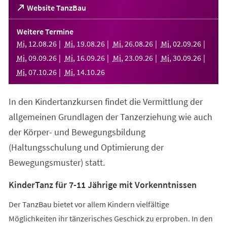
(Öffnet
Website TanzBau
in
einem
Weitere Termine
neuen
Mi
,
12
.
08
.
26
Mi
,
19
.
08
.
26
Mi
,
26
.
08
.
26
Mi
,
02
.
09
.
26
Tab)
Mi
,
09
.
09
.
26
Mi
,
16
.
09
.
26
Mi
,
23
.
09
.
26
Mi
,
30
.
09
.
26
Mi
,
07
.
10
.
26
Mi
,
14
.
10
.
26
In den Kindertanzkursen findet die Vermittlung der
allgemeinen Grundlagen der Tanzerziehung wie auch
der Körper- und Bewegungsbildung
(Haltungsschulung und Optimierung der
Bewegungsmuster) statt.
KinderTanz für 7-11 Jährige mit Vorkenntnissen
Der TanzBau bietet vor allem Kindern vielfältige
Möglichkeiten ihr tänzerisches Geschick zu erproben. In den